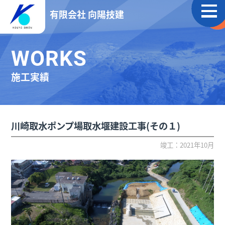
有限会社 向陽技建
WORKS
施工実績
川崎取水ポンプ場取水堰建設工事(その１)
竣工：2021年10月